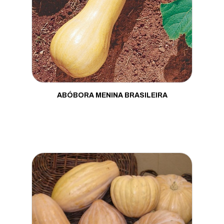
Moranga
Mostarda
Pepino
Pimenta
Pimentão
ABÓBORA MENINA BRASILEIRA
Porta Enxerto
Quiabo
Rabanete
Repolho
Rúcula
Salsa
Tomate