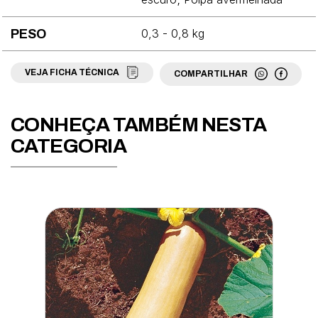
Espinafre
0,3 - 0,8 kg
PESO
Fava
Feijão
VEJA FICHA TÉCNICA
COMPARTILHAR
Grama
Jiló
CONHEÇA TAMBÉM NESTA
CATEGORIA
Mamão
Maracujá
Maxixe
Melancia
Melão
Milho