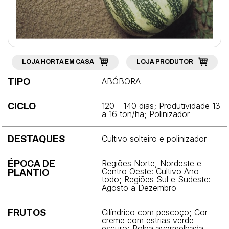
Brócolis
Cebola
Cebolinha
LOJA HORTA EM CASA
LOJA PRODUTOR
Cenoura
ABÓBORA
TIPO
Chicória
120 - 140 dias; Produtividade 13
CICLO
Coentro
a 16 ton/ha; Polinizador
Couve
Cultivo solteiro e polinizador
DESTAQUES
Couve-chinesa
Regiões Norte, Nordeste e
ÉPOCA DE
Centro Oeste: Cultivo Ano
Couve-flor
PLANTIO
todo; Regiões Sul e Sudeste:
Agosto a Dezembro
Couve-rábano
Cilíndrico com pescoço; Cor
FRUTOS
Ervilha
creme com estrias verde
escuro; Polpa avermelhada