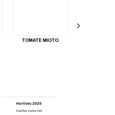
TOMATE MIOTO
TOMATE ORL
Hortitec 2025
Winners
Confira como foi!
Confira 