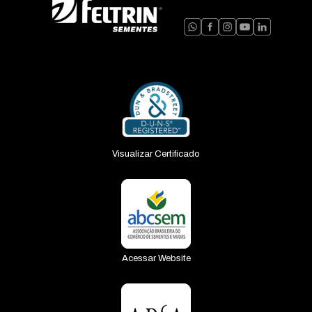
Espinafre
Fava
Feijão
Grama
Jiló
Mamão
Visualizar Certificado
Maracujá
Maxixe
Melancia
Melão
Acessar Website
Milho