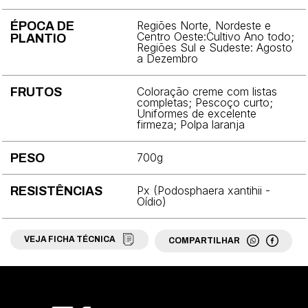
Brócolis
Regiões Norte, Nordeste e
ÉPOCA DE
Centro Oeste:Cultivo Ano todo;
PLANTIO
Cebola
Regiões Sul e Sudeste: Agosto
a Dezembro
Cebolinha
Coloração creme com listas
FRUTOS
Cenoura
completas; Pescoço curto;
Uniformes de excelente
Chicória
firmeza; Polpa laranja
Coentro
700g
PESO
Couve
Px (Podosphaera xantihii -
RESISTÊNCIAS
Oídio)
Couve-chinesa
Couve-flor
VEJA FICHA TÉCNICA
COMPARTILHAR
Couve-rábano
Ervilha