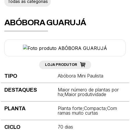
Todas as categorias
Abobrinha
Acelga
ABÓBORA GUARUJÁ
Agrião
Aipo
Alcachofra
Alface
LOJA PRODUTOR
Abóbora Mini Paulista
TIPO
Alho-porró
Almeirão
Maior número de plantas por
DESTAQUES
ha;Maior produtividade
Aspargo
Planta forte;Compacta;Com
PLANTA
Berinjela
ramas muito curtas
Beterraba
70 dias
CICLO