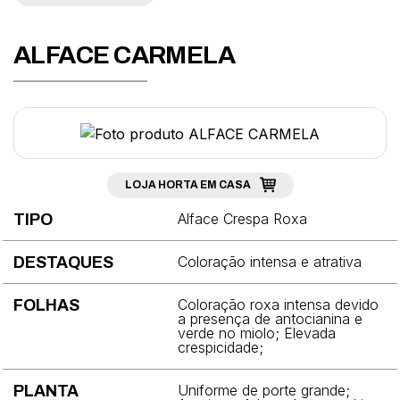
Abobrinha
Acelga
ALFACE CARMELA
Agrião
Aipo
Alcachofra
Alface
LOJA HORTA EM CASA
Alface Crespa Roxa
TIPO
Alho-porró
Almeirão
Coloração intensa e atrativa
DESTAQUES
Aspargo
Coloração roxa intensa devido
FOLHAS
a presença de antocianina e
Berinjela
verde no miolo; Elevada
crespicidade;
Beterraba
Uniforme de porte grande;
PLANTA