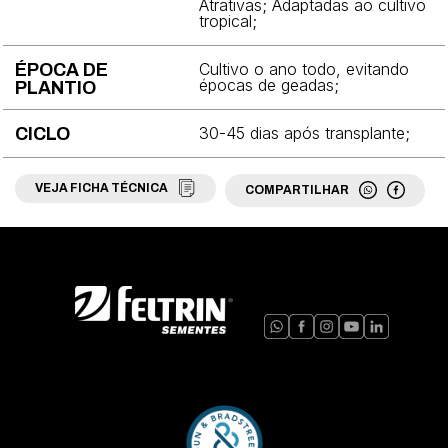
Brócolis
Atrativas; Adaptadas ao cultivo
tropical;
Cebola
Cultivo o ano todo, evitando
ÉPOCA DE
Cebolinha
épocas de geadas;
PLANTIO
Cenoura
30-45 dias após transplante;
CICLO
Chicória
VEJA FICHA TÉCNICA
COMPARTILHAR
Coentro
Couve
Couve-chinesa
Couve-flor
Couve-rábano
Ervilha
Espinafre