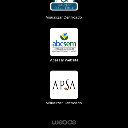
Fava
Visualizar Certificado
Feijão
Grama
Jiló
Mamão
Acessar Website
Maracujá
Maxixe
Melancia
Melão
Visualizar Certificado
Milho
Moranga