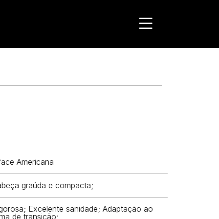
face Americana
beça graúda e compacta;
gorosa; Excelente sanidade; Adaptação ao
ima de transição;