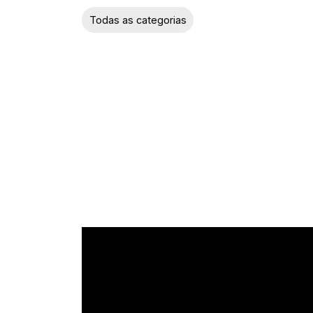
Abóbora
Todas as categorias
Abobrinha
Acelga
Agrião
Aipo
Alcachofra
Alface
Alho-porró
Almeirão
Aspargo
Berinjela