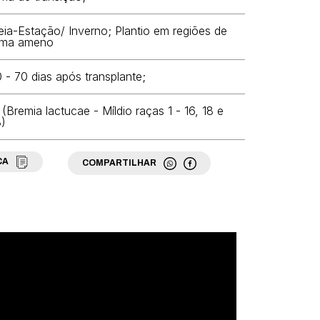
ia-Estação/ Inverno; Plantio em regiões de
ima ameno
 - 70 dias após transplante;
 (Bremia lactucae - Míldio raças 1 - 16, 18 e
)
CA
COMPARTILHAR