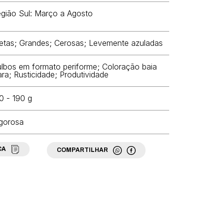
gião Sul: Março a Agosto
etas; Grandes; Cerosas; Levemente azuladas
lbos em formato periforme; Coloração baia
ara; Rusticidade; Produtividade
0 - 190 g
gorosa
CA
COMPARTILHAR