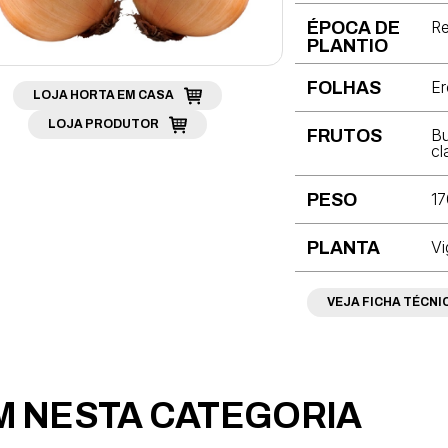
Re
ÉPOCA DE
PLANTIO
Er
FOLHAS
LOJA HORTA EM CASA
LOJA PRODUTOR
Bu
FRUTOS
cl
17
PESO
Vi
PLANTA
VEJA FICHA TÉCNI
 NESTA CATEGORIA