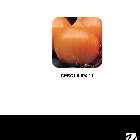
Beterraba
Brócolis
Cebola
Cebolinha
Cenoura
Chicória
Coentro
CEBOLA IPA 11
Couve
Couve-chinesa
Couve-flor
Couve-rábano
Ervilha