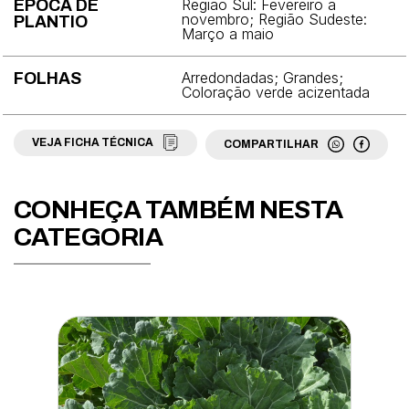
Brócolis
Região Sul: Fevereiro a
ÉPOCA DE
novembro; Região Sudeste:
PLANTIO
Março a maio
Cebola
Cebolinha
Arredondadas; Grandes;
FOLHAS
Coloração verde acizentada
Cenoura
VEJA FICHA TÉCNICA
COMPARTILHAR
Chicória
Coentro
CONHEÇA TAMBÉM NESTA
Couve
CATEGORIA
Couve-chinesa
Couve-flor
Couve-rábano
Ervilha
Espinafre