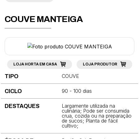
Abobrinha
Acelga
COUVE MANTEIGA
Agrião
Aipo
Alcachofra
Alface
LOJA HORTA EM CASA
LOJA PRODUTOR
COUVE
TIPO
Alho-porró
Almeirão
90 - 100 dias
CICLO
Aspargo
Largamente utilizada na
DESTAQUES
culinária; Pode ser consumida
Berinjela
crua, cozida ou na preparação
de sucos; Planta de fácil
cultivo;
Beterraba