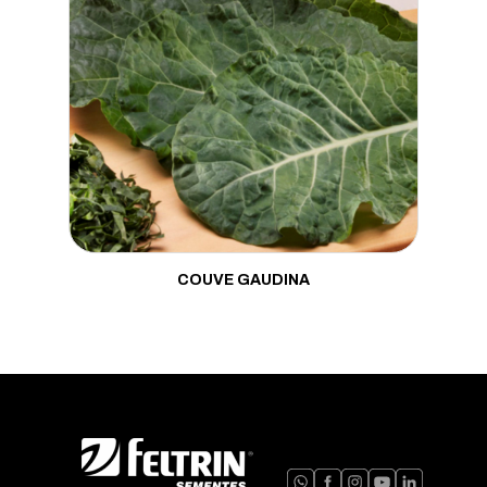
Mostarda
Pepino
Pimenta
Pimentão
Porta Enxerto
Quiabo
COUVE GAUDINA
Rabanete
Repolho
Rúcula
Salsa
Tomate