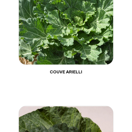
Fava
Feijão
Grama
Jiló
Mamão
Maracujá
COUVE ARIELLI
Maxixe
Melancia
Melão
Milho
Moranga