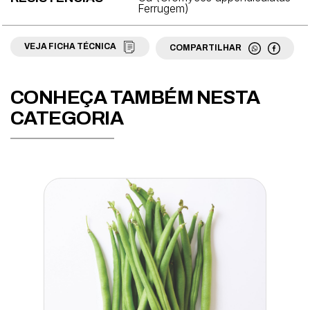
Ferrugem)
Fava
VEJA FICHA TÉCNICA
COMPARTILHAR
Feijão
Grama
CONHEÇA TAMBÉM NESTA
Jiló
CATEGORIA
Mamão
Maracujá
Maxixe
Melancia
Melão
Milho
Moranga