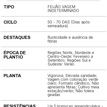
Brócolis
FEIJÃO VAGEM
TIPO
Cebola
INDETERMINADO
Cebolinha
50 - 70 DAS (Dias após
CICLO
semeadura)
Cenoura
Rusticidade e ausência de
DESTAQUES
Chicória
fibras
Coentro
Regiões Norte, Nordeste e
ÉPOCA DE
Centro-Oeste: Fevereiro a
PLANTIO
Couve
Setembro; Regiões Sul e
Sudeste: Verão
Couve-chinesa
Vigorosa; Elevada sanidade;
PLANTA
Couve-flor
Vagem com coloração verde
claro; Formato cilíndrico; Não
Couve-rábano
apresenta fibras; Cultivo meia
estação/verão; Não tolera
geadas
Ervilha
Espinafre
Ua (Uromyces appendiculatus -
RESISTÊNCIAS