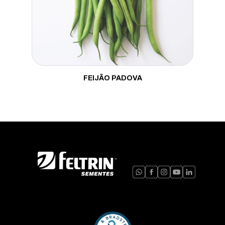
Mostarda
Pepino
Pimenta
Pimentão
FEIJÃO PADOVA
Porta Enxerto
Quiabo
Rabanete
Repolho
Rúcula
Salsa
Tomate