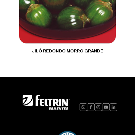
Mostarda
Pepino
Pimenta
Pimentão
JILÓ REDONDO MORRO GRANDE
Porta Enxerto
Quiabo
Rabanete
Repolho
Rúcula
Salsa
Tomate