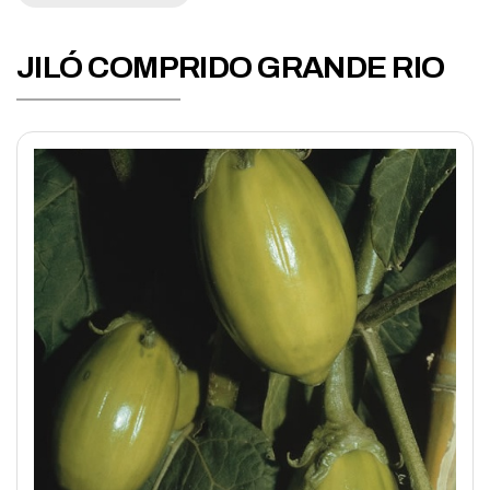
Abobrinha
Acelga
JILÓ COMPRIDO GRANDE RIO
Agrião
Aipo
Alcachofra
Alface
Alho-porró
Almeirão
Aspargo
Berinjela
Beterraba