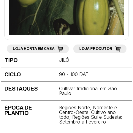
Brócolis
Cebola
Cebolinha
Cenoura
Chicória
LOJA HORTA EM CASA
LOJA PRODUTOR
Coentro
JILÓ
TIPO
Couve
90 - 100 DAT
CICLO
Couve-chinesa
Cultivar tradicional em São
DESTAQUES
Paulo
Couve-flor
Couve-rábano
Regiões Norte, Nordeste e
ÉPOCA DE
Centro-Oeste: Cultivo ano
PLANTIO
todo; Regiões Sul e Sudeste:
Ervilha
Setembro a Fevereiro
Espinafre