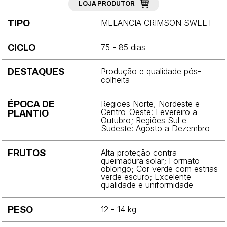
LOJA PRODUTOR
Brócolis
MELANCIA CRIMSON SWEET
TIPO
Cebola
75 - 85 dias
CICLO
Cebolinha
Cenoura
Produção e qualidade pós-
DESTAQUES
colheita
Chicória
Regiões Norte, Nordeste e
ÉPOCA DE
Coentro
Centro-Oeste: Fevereiro a
PLANTIO
Outubro; Regiões Sul e
Sudeste: Agosto a Dezembro
Couve
Couve-chinesa
Alta proteção contra
FRUTOS
queimadura solar; Formato
oblongo; Cor verde com estrias
Couve-flor
verde escuro; Excelente
qualidade e uniformidade
Couve-rábano
12 - 14 kg
PESO
Ervilha