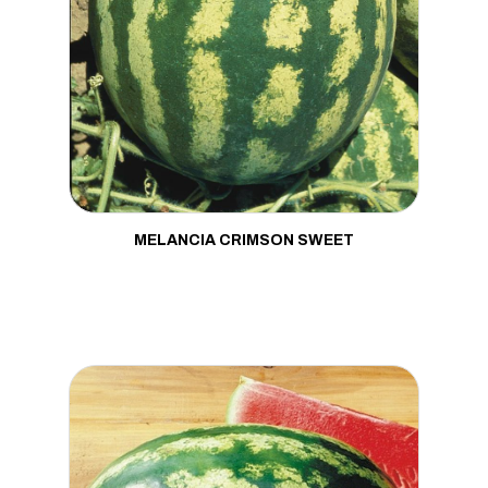
Moranga
Mostarda
Pepino
Pimenta
Pimentão
Porta Enxerto
MELANCIA CRIMSON SWEET
Quiabo
Rabanete
Repolho
Rúcula
Salsa
Tomate