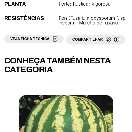
Espinafre
Forte; Rústica; Vigorosa
PLANTA
Fava
Fon (Fusarium oxysporum f. sp.
RESISTÊNCIAS
niveum - Murcha de fusário)
Feijão
Grama
VEJA FICHA TÉCNICA
COMPARTILHAR
Jiló
CONHEÇA TAMBÉM NESTA
Mamão
CATEGORIA
Maracujá
Maxixe
Melancia
Melão
Milho