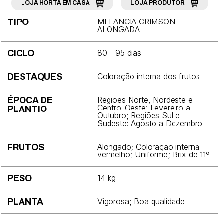
LOJA HORTA EM CASA
LOJA PRODUTOR
Brócolis
MELANCIA CRIMSON
TIPO
Cebola
ALONGADA
Cebolinha
80 - 95 dias
CICLO
Cenoura
Coloração interna dos frutos
DESTAQUES
Chicória
Regiões Norte, Nordeste e
ÉPOCA DE
Coentro
Centro-Oeste: Fevereiro a
PLANTIO
Outubro; Regiões Sul e
Sudeste: Agosto a Dezembro
Couve
Couve-chinesa
Alongado; Coloração interna
FRUTOS
vermelho; Uniforme; Brix de 11º
Couve-flor
14 kg
PESO
Couve-rábano
Vigorosa; Boa qualidade
PLANTA
Ervilha