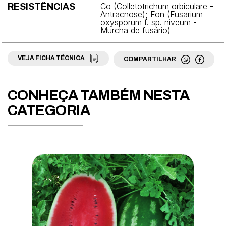
Espinafre
Co (Colletotrichum orbiculare -
RESISTÊNCIAS
Antracnose); Fon (Fusarium
oxysporum f. sp. niveum -
Fava
Murcha de fusário)
Feijão
VEJA FICHA TÉCNICA
COMPARTILHAR
Grama
Jiló
CONHEÇA TAMBÉM NESTA
Mamão
CATEGORIA
Maracujá
Maxixe
Melancia
Melão
Milho