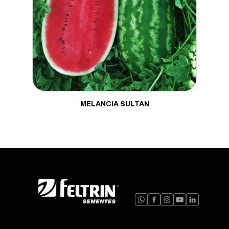
Moranga
Mostarda
Pepino
Pimenta
Pimentão
Porta Enxerto
MELANCIA SULTAN
Quiabo
Rabanete
Repolho
Rúcula
Salsa
Tomate