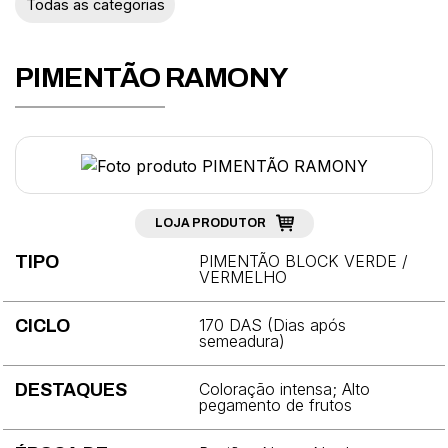
Todas as categorias
Abobrinha
Acelga
PIMENTÃO RAMONY
Agrião
Aipo
Alcachofra
Alface
LOJA PRODUTOR
PIMENTÃO BLOCK VERDE /
TIPO
Alho-porró
VERMELHO
Almeirão
170 DAS (Dias após
CICLO
semeadura)
Aspargo
Berinjela
Coloração intensa; Alto
DESTAQUES
pegamento de frutos
Beterraba