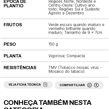
Regiões Norte, Nordeste e
ÉPOCA DE
Brócolis
Centro-Oeste: Cultivo ano
PLANTIO
todo; Regiões Sul e Sudeste:
Agosto a Dezembro
Cebola
Cebolinha
Verde escuro quando imaturo e
FRUTOS
vermelho brilhante quando
maduro; Tamanho de 9 x 7cm
Cenoura
Chicória
150 g
PESO
Coentro
Vigorosa; Compacta
PLANTA
Couve
TMV (Tobacco mosaic virus -
RESISTÊNCIAS
Mosaico do tabaco)
Couve-chinesa
Couve-flor
VEJA FICHA TÉCNICA
COMPARTILHAR
Couve-rábano
CONHEÇA TAMBÉM NESTA
Ervilha