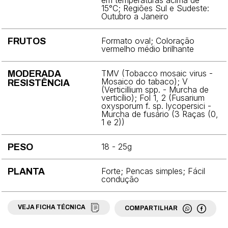
em temperaturas acima de
15°C; Regiões Sul e Sudeste:
Outubro a Janeiro
Fava
Feijão
Formato oval; Coloração
FRUTOS
vermelho médio brilhante
Grama
TMV (Tobacco mosaic virus -
MODERADA
Jiló
Mosaico do tabaco); V
RESISTÊNCIA
(Verticillium spp. - Murcha de
verticílio); Fol 1, 2 (Fusarium
Mamão
oxysporum f. sp. lycopersici -
Murcha de fusário (3 Raças (0,
Maracujá
1 e 2))
Maxixe
18 - 25g
PESO
Melancia
Forte; Pencas simples; Fácil
PLANTA
condução
Melão
Milho
VEJA FICHA TÉCNICA
COMPARTILHAR
Moranga