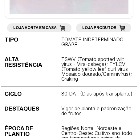
Brócolis
Cebola
Cebolinha
LOJA HORTA EM CASA
LOJA PRODUTOR
Cenoura
TOMATE INDETERMINADO
TIPO
GRAPE
Chicória
TSWV (Tomato spotted wilt
ALTA
Coentro
virus - Vira-cabeça); TYLCV
RESISTÊNCIA
(Tomato yellow leaf curl virus -
Mosaico dourado/Geminivírus);
Couve
Craking
Couve-chinesa
80 DAT (Dias após transplante)
CICLO
Couve-flor
Vigor de planta e padronização
DESTAQUES
Couve-rábano
de frutos
Ervilha
Regiões Norte, Nordeste e
ÉPOCA DE
Centro-Oeste: Cultivo ano todo
PLANTIO
Espinafre