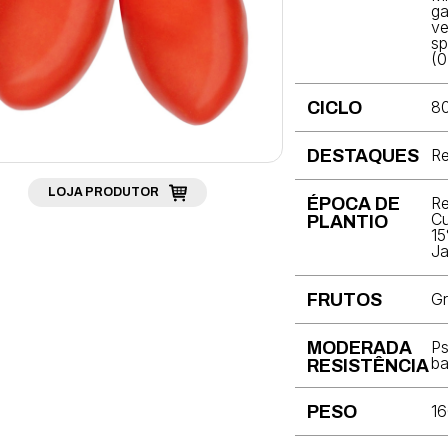
ga
ve
sp
(0
80
CICLO
Re
DESTAQUES
LOJA PRODUTOR
Re
ÉPOCA DE
Cu
PLANTIO
15
Ja
Gr
FRUTOS
Ps
MODERADA
ba
RESISTÊNCIA
16
PESO