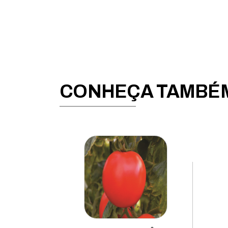
Beterraba
Brócolis
Cebola
Cebolinha
Cenoura
CONHEÇA TAMBÉM
Chicória
Coentro
Couve
Couve-chinesa
Couve-flor
Couve-rábano
Ervilha