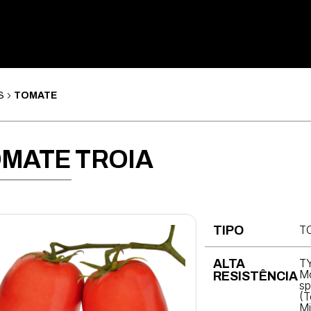
S
TOMATE
MATE TROIA
T
TIPO
TY
ALTA
Mo
RESISTÊNCIA
sp
(T
Mi