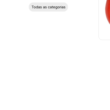
Abóbora
Todas as categorias
Abobrinha
Acelga
Agrião
Aipo
Alcachofra
Alface
Alho-porró
Almeirão
Aspargo
Berinjela