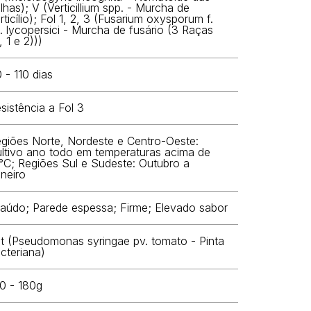
lhas); V (Verticillium spp. - Murcha de
rticílio); Fol 1, 2, 3 (Fusarium oxysporum f.
. lycopersici - Murcha de fusário (3 Raças
, 1 e 2)))
 - 110 dias
sistência a Fol 3
giões Norte, Nordeste e Centro-Oeste:
ltivo ano todo em temperaturas acima de
°C; Regiões Sul e Sudeste: Outubro a
neiro
aúdo; Parede espessa; Firme; Elevado sabor
t (Pseudomonas syringae pv. tomato - Pinta
cteriana)
0 - 180g