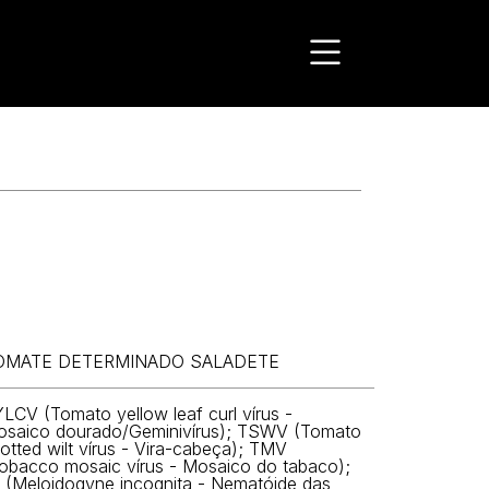
OMATE DETERMINADO SALADETE
LCV (Tomato yellow leaf curl vírus -
saico dourado/Geminivírus); TSWV (Tomato
otted wilt vírus - Vira-cabeça); TMV
obacco mosaic vírus - Mosaico do tabaco);
 (Meloidogyne incognita - Nematóide das