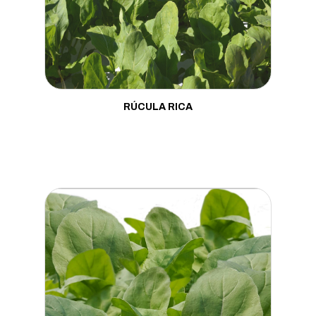
Mostarda
Pepino
Pimenta
Pimentão
RÚCULA RICA
Porta Enxerto
Quiabo
Rabanete
Repolho
Rúcula
Salsa
Tomate