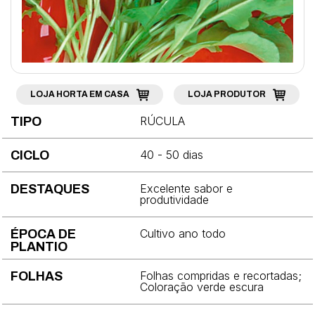
Brócolis
Cebola
Cebolinha
Cenoura
LOJA HORTA EM CASA
LOJA PRODUTOR
Chicória
RÚCULA
TIPO
Coentro
40 - 50 dias
CICLO
Couve
Excelente sabor e
DESTAQUES
Couve-chinesa
produtividade
Couve-flor
Cultivo ano todo
ÉPOCA DE
PLANTIO
Couve-rábano
Folhas compridas e recortadas;
FOLHAS
Ervilha
Coloração verde escura
Espinafre