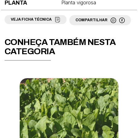
Planta vigorosa
PLANTA
Fava
VEJA FICHA TÉCNICA
COMPARTILHAR
Feijão
Grama
CONHEÇA TAMBÉM NESTA
Jiló
CATEGORIA
Mamão
Maracujá
Maxixe
Melancia
Melão
Milho
Moranga