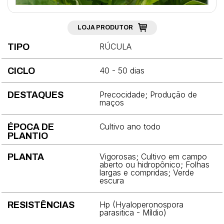
Brócolis
Cebola
LOJA PRODUTOR
Cebolinha
RÚCULA
TIPO
Cenoura
40 - 50 dias
CICLO
Chicória
Precocidade; Produção de
DESTAQUES
Coentro
maços
Couve
Cultivo ano todo
ÉPOCA DE
PLANTIO
Couve-chinesa
Vigorosas; Cultivo em campo
PLANTA
Couve-flor
aberto ou hidropônico; Folhas
largas e compridas; Verde
escura
Couve-rábano
Ervilha
Hp (Hyaloperonospora
RESISTÊNCIAS
parasitica - Míldio)
Espinafre