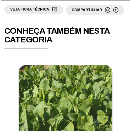
Fava
VEJA FICHA TÉCNICA
COMPARTILHAR
Feijão
CONHEÇA TAMBÉM NESTA
Grama
CATEGORIA
Jiló
Mamão
Maracujá
Maxixe
Melancia
Melão
Milho
Moranga