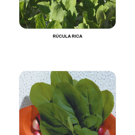
Mostarda
Pepino
Pimenta
RÚCULA RICA
Pimentão
Porta Enxerto
Quiabo
Rabanete
Repolho
Rúcula
Salsa
Tomate