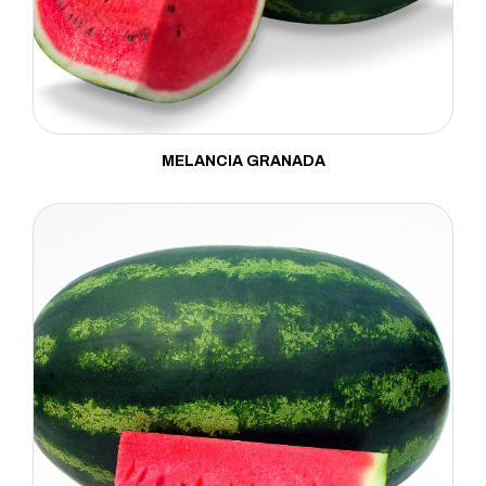
Brócolis
Cebola
Cebolinha
Cenoura
MELANCIA GRANADA
Chicória
Coentro
Couve
Couve-chinesa
Couve-flor
Couve-rábano
Ervilha
Espinafre