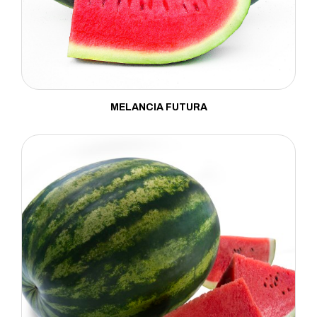
Fava
Feijão
Grama
Jiló
MELANCIA FUTURA
Mamão
Maracujá
Maxixe
Melancia
Melão
Milho
Moranga