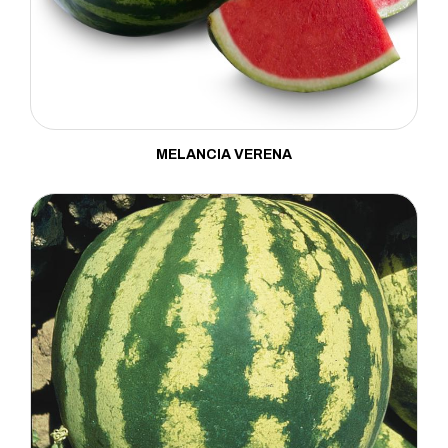
Mostarda
Pepino
Pimenta
Pimentão
MELANCIA VERENA
Porta Enxerto
Quiabo
Rabanete
Repolho
Rúcula
Salsa
Tomate